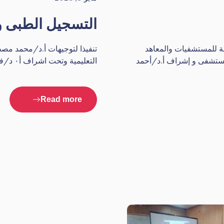
التسجيل الطبى و
مة للمستشفيات والمعاهد
تنفيذا لتوجيهات أ.د/محمد مصط
ستشفى و إشراف أ.د/أحمد
التعليمية وتحت اشراف أ٠ د/فيصل جودة مدير عام مستشفى شبين الكوم وتحت إشراف ا. …
Read more