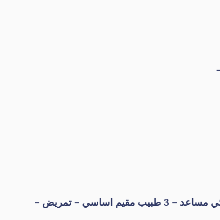
( 1 استشاري – 1 استشاري مساعد – 5 زميل – 4 زميل مساعد – 4 استشاري علاجي -6 أخصائي – 6 اخصائي مساعد – 3 طبيب مقيم اساسي – تمريض –