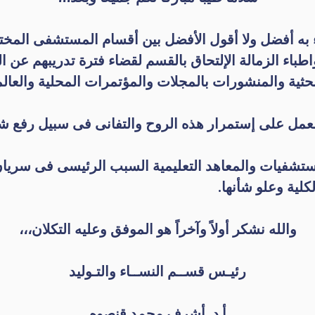
اء به أفضل ولا أقول الأفضل بين أقسام المستشفى الم
اطباء الزمالة الإلتحاق بالقسم لقضاء فترة تدريبهم عن ا
بحثية والمنشورات بالمجلات والمؤتمرات المحلية والعالم
مل على إستمرار هذه الروح والتفانى فى سبيل رفع شأ
للمستشفيات والمعاهد التعليمية السبب الرئيسى فى سريا
لية وعلو شأنها.
والله نشكر أولاً وآخراً هو الموفق وعليه التكلان،،،
رئيـس قســم النســاء والتـوليد
أ.د. أشرف محمد قنصوه