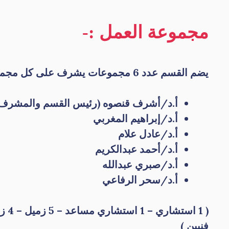
مجموعة العمل :-
يضم القسم عدد 6 مجموعات يشرف على كل مجموعة إستشاري نساء وتوليد من الكفاءات الممتازه وهم :-
أ.د/أشرف قنصوه (رئيس القسم والمشرف ع
أ.د/إبراهيم المغربي
أ.د/عادل علام
أ.د/أحمد عبدالكريم
أ.د/صبري عبدالله
أ.د/سحر الرفاعي
فنيين )