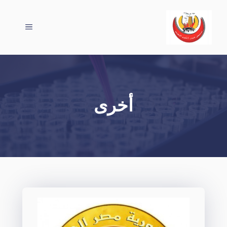
نتقل
لى
القائمة
لمحتوى
أخرى